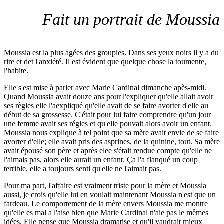
Fait un portrait de Moussia
Moussia est la plus agées des groupies. Dans ses yeux noirs il y a du
rire et det l'anxiété. Il est évident que quelque chose la toumente,
l'habite.
Elle s'est mise à parler avec Marie Cardinal dimanche apès-midi.
Quand Moussia avait douze ans pour l'expliquer qu'elle allait avoir
ses règles elle l'aexpliqué qu'elle avait de se faire avorter d'elle au
début de sa grossesse. C'était pour lui faire comprendre qu'un jour
une femme avait ses régles et qu'elle pouvait alors avoir un enfant.
Moussia nous explique à tel point que sa mère avait envie de se faire
avorter d'elle; elle avait pris des asprines, de la quinine, tout. Sa mère
avait épousé son père et après elee s'était rendue compte qu'elle ne
l'aimais pas, alors elle aurait un enfant. Ça l'a flanqué un coup
terrible, elle a toujours senti qu'elle ne l'aimait pas.
Pour ma part, l'affaire est vraiment triste pour la mère et Moussia
aussi, je crois qu'elle lui en voulait maintenant Moussia n'est que un
fardeau. Le comportement de la mère envers Moussia me montre
qu'elle es mal a l'aise bien que Marie Cardinal n'aie pas le mêmes
idées. Elle pense que Moussia dramatise et qu'il vaudrait mieux